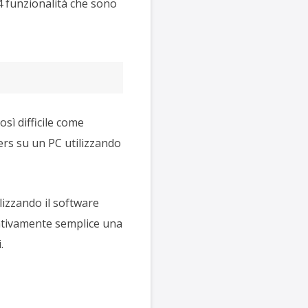
84 funzionalità che sono
osì difficile come
ers su un PC utilizzando
ilizzando il software
ativamente semplice una
.