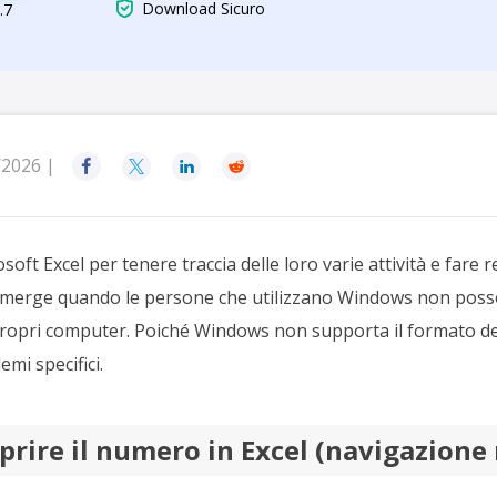
rodotti di Recupero

Download Sicuro
.7
Recupero dati ca
MSPs Service
Data Recovery Services
Servizi di recupero dati professionale
Recupero Foto 
MSP Service
Servizio White
Exchange Recovery
Ripristino & riparazione di file EDB
/2026 |




Email Recovery
Recupero di Outlook email
ft Excel per tenere traccia delle loro varie attività e fare re
MS SQL Recovery
 emerge quando le persone che utilizzano Windows non pos
Recupero per MS SQL database
ropri computer. Poiché Windows non supporta il formato dei 
mi specifici.
prire il numero in Excel (navigazione 