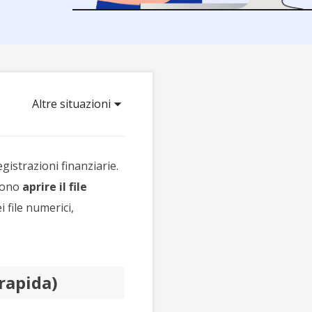
Video Downloader
ncellati da SSD
Scarica video/audio online
da Fotocamera
EaseUS VoiceWave
 Label di EaseUS Todo Backup
Cambia voce in tempo reale
Altre situazioni
Strumenti AI
Vocal Remover (Online)
Rimuovi le voci online gratis
gistrazioni finanziarie.
sono
aprire il file
file numerici,
rapida)