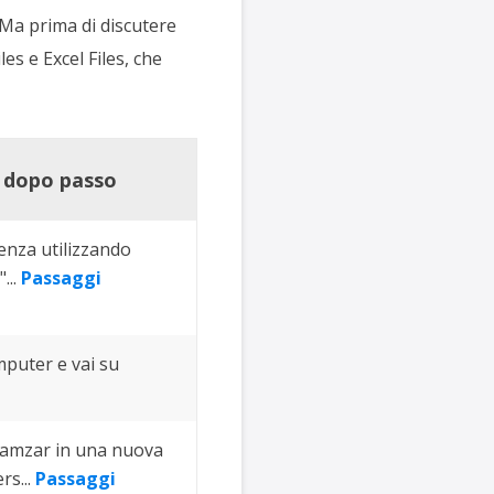
 Ma prima di discutere
es e Excel Files, che
o dopo passo
denza utilizzando
...
Passaggi
puter e vai su
 Zamzar in una nuova
rs...
Passaggi