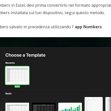
bers in Excel, devi prima convertirlo nel formato appropria
bers installata sul tuo dispositivo, segui questo metodo.
mbers salvato in precedenza utilizzando l'
app Numbers
.