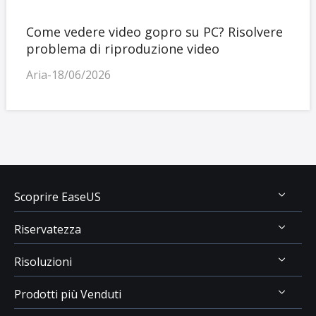
Come vedere video gopro su PC? Risolvere
problema di riproduzione video
Aria-18/06/2026
Scoprire EaseUS
Riservatezza
Chi Siamo
Risoluzioni
Recensioni & Premi
Disinstallazione
Contatta EaseUS
Prodotti più Venduti
Politica di Rimborso
Recupero Dati USB