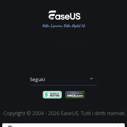
Rivenditore
Politica sulla Riservatezza
Recupero File Cancellati
Data Recovery Wizard
Affiliato
Contratto di Licenza
Recupero Dati Scheda SD
Partition Master
Mio Conto
Termini & Condizioni
Recupero dei File su Mac
Todo Backup
Sconto Education
Backup & Ripristino
Disk Copy
Gestione Partizioni
Todo PCTrans
Disco di Emergenza
Video Downloader
Clonazione di Disco
RecExperts
Seguici




Copyright ©
2004 - 2026
EaseUS. Tutti i diritti riservati.