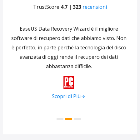
TrustScore
4.7 | 323
recensioni
e
EaseUS Data Recovery Wizard è il migliore
 per
software di recupero dati che abbiamo visto. Non
re
ti
è perfetto, in parte perché la tecnologia del disco
s
avanzata di oggi rende il recupero dei dati
forni
abbastanza difficile.
tra
f

Scopri di Più