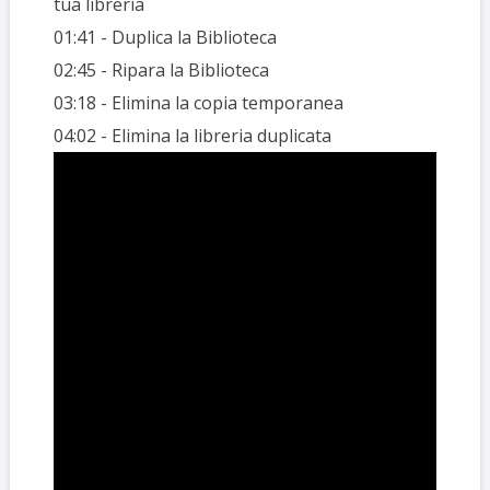
tua libreria
01:41​ - Duplica la Biblioteca
02:45 - Ripara la Biblioteca
03:18 - Elimina la copia temporanea
04:02​ - Elimina la libreria duplicata