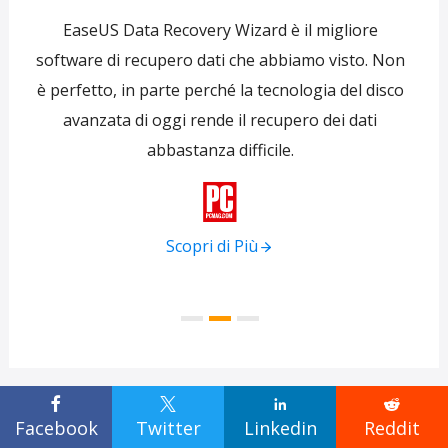
e
EaseUS Data Recovery Wizard è il migliore
 per
software di recupero dati che abbiamo visto. Non
re
ti
è perfetto, in parte perché la tecnologia del disco
s
avanzata di oggi rende il recupero dei dati
forni
abbastanza difficile.
tra
f

Scopri di Più




Facebook
Twitter
Linkedin
Reddit
Articoli Relativi: