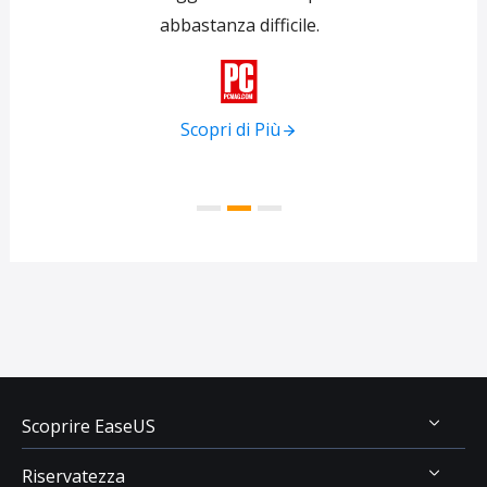
abbastanza difficile.
tra
f

Scopri di Più
Scoprire EaseUS
Riservatezza
Chi Siamo