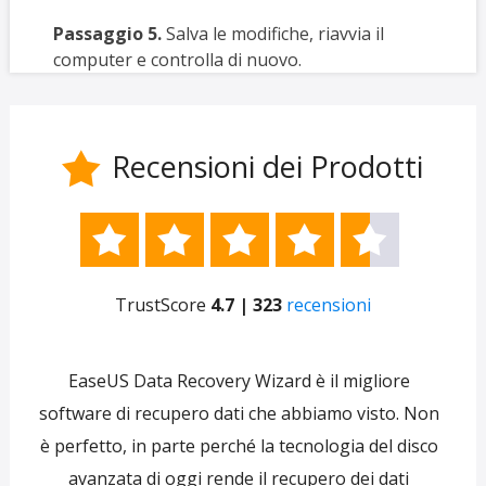
Passaggio 5.
Salva le modifiche, riavvia il
computer e controlla di nuovo.
Recensioni dei Prodotti






TrustScore
4.7 | 323
recensioni
e
EaseUS Data Recovery Wizard è il migliore
 per
software di recupero dati che abbiamo visto. Non
re
ti
è perfetto, in parte perché la tecnologia del disco
s
avanzata di oggi rende il recupero dei dati
forni