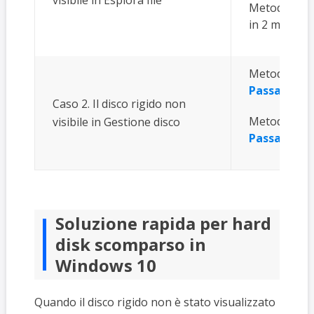
visibile in Esplora file
Metodo 2. Es
in 2 modi...
P
Metodo 1. Agg
Passaggi c
Caso 2. Il disco rigido non
Metodo 2. Mod
visibile in Gestione disco
Passaggi c
Soluzione rapida per hard
disk scomparso in
Windows 10
Quando il disco rigido non è stato visualizzato