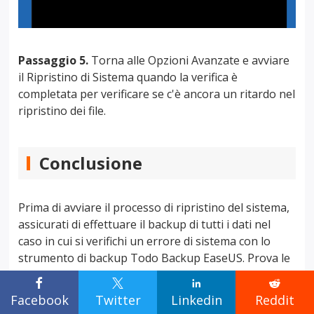
Passaggio 5.
Torna alle Opzioni Avanzate e avviare
il Ripristino di Sistema quando la verifica è
completata per verificare se c'è ancora un ritardo nel
ripristino dei file.
Conclusione
Prima di avviare il processo di ripristino del sistema,
assicurati di effettuare il backup di tutti i dati nel
caso in cui si verifichi un errore di sistema con lo
strumento di backup Todo Backup EaseUS. Prova le
soluzioni fornite nell'articolo; se una fallisce, prova




la successiva. Ciò dovrebbe aiutarti a rendere il
Facebook
Twitter
Linkedin
Reddit
ripristino del sistema molto più fluido e veloce.