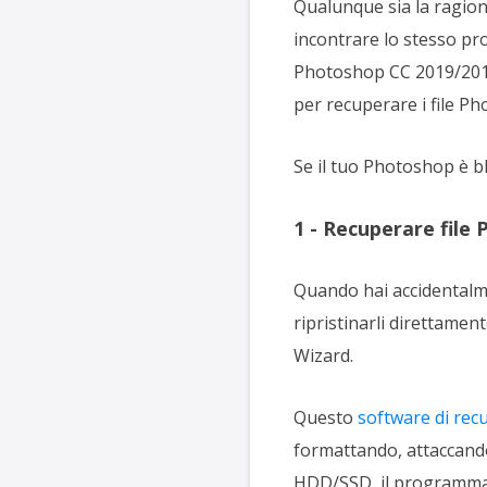
Qualunque sia la ragione
incontrare lo stesso pro
Photoshop CC 2019/2018
per recuperare i file P
Se il tuo Photoshop è bl
1 - Recuperare file 
Quando hai accidentalme
ripristinarli direttamen
Wizard.
Questo
software di recu
formattando, attaccando 
HDD/SSD, il programma 