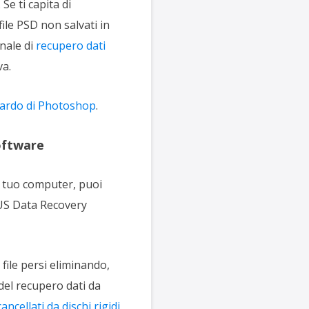
Se ti capita di
file PSD non salvati in
nale di
recupero dati
va.
tardo di Photoshop
.
software
l tuo computer, puoi
seUS Data Recovery
 file persi eliminando,
del recupero dati da
ancellati da dischi rigidi