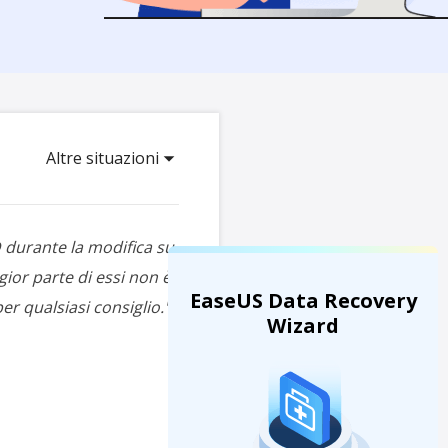
Video Downloader
ncellati da SSD
Scarica video/audio online
da Fotocamera
EaseUS VoiceWave
 Label di EaseUS Todo Backup
Cambia voce in tempo reale
Strumenti AI
Altre situazioni
Vocal Remover (Online)
Rimuovi le voci online gratis
D durante la modifica su
ior parte di essi non è
EaseUS Data Recovery
r qualsiasi consiglio.
"
Wizard