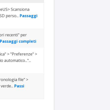
aseUS> Scansiona
PSD perso...
Passaggi
pri recenti" per
Passaggi completi
ica" > "Preferenze" >
 automatico..."...
ronologia file" >
 verde...
Passi