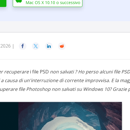
rodotti di Recupero
Mac OS X 10.10 o successivo
Recupero dati ca
MSPs Service
Data Recovery Services
Servizi di recupero dati professionale
Recupero Foto 
MSP Service
Servizio White
Exchange Recovery
Ripristino & riparazione di file EDB
/2026 |




Email Recovery
Recupero di Outlook email
r recuperare
i file PSD
non salvati
?
Ho perso alcuni file PS
MS SQL Recovery
Recupero per MS SQL database
causa di un'interruzione di corrente improvvisa. E la magg
cuperare file Photoshop non salvati su Windows 10? Grazie pe