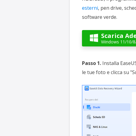
esterni
, pen drive, sched
software verde.
Scarica Ad

Windows 11/10/8
Passo 1.
Installa EaseUS
le tue foto e clicca su "