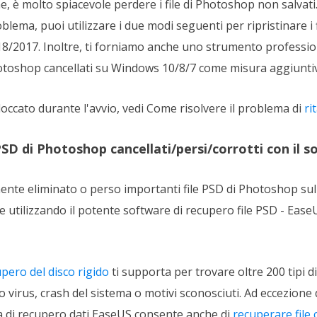
, è molto spiacevole perdere i file di Photoshop non salvati. 
blema, puoi utilizzare i due modi seguenti per ripristinare i 
/2017. Inoltre, ti forniamo anche uno strumento professio
hotoshop cancellati su Windows 10/8/7 come misura aggiunti
occato durante l'avvio, vedi Come risolvere il problema di
ri
PSD di Photoshop cancellati/persi/corrotti con il 
nte eliminato o perso importanti file PSD di Photoshop su
te utilizzando il potente software di recupero file PSD - Ea
pero del disco rigido
ti supporta per trovare oltre 200 tipi di
virus, crash del sistema o motivi sconosciuti. Ad eccezione 
di recupero dati EaseUS consente anche di
recuperare file c