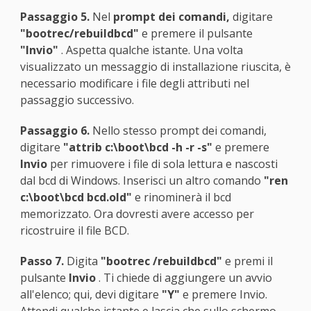
Passaggio 5.
Nel
prompt dei comandi,
digitare
"bootrec/rebuildbcd"
e premere il pulsante
"Invio"
. Aspetta qualche istante. Una volta
visualizzato un messaggio di installazione riuscita, è
necessario modificare i file degli attributi nel
passaggio successivo.
Passaggio 6.
Nello stesso prompt dei comandi,
digitare
"attrib c:\boot\bcd -h -r -s"
e premere
Invio
per rimuovere i file di sola lettura e nascosti
dal bcd di Windows. Inserisci un altro comando
"ren
c:\boot\bcd bcd.old"
e rinominerà il bcd
memorizzato. Ora dovresti avere accesso per
ricostruire il file BCD.
Passo 7.
Digita
"bootrec /rebuildbcd"
e premi il
pulsante
Invio
. Ti chiede di aggiungere un avvio
all'elenco; qui, devi digitare
"Y"
e premere Invio.
Attendi qualche istante e lascia che sullo schermo