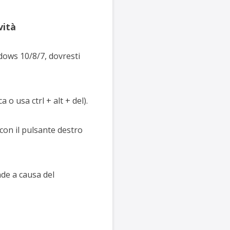
vità
dows 10/8/7, dovresti
a o usa ctrl + alt + del).
 con il pulsante destro
nde a causa del