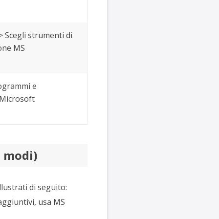
> Scegli strumenti di
ione MS
programmi e
 Microsoft
6 modi)
ustrati di seguito:
aggiuntivi, usa MS