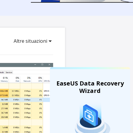
Video Downloader
ncellati da SSD
Scarica video/audio online
da Fotocamera
EaseUS VoiceWave
 Label di EaseUS Todo Backup
Cambia voce in tempo reale
Altre situazioni
Strumenti AI
Vocal Remover (Online)
Rimuovi le voci online gratis
EaseUS Data Recovery
Wizard