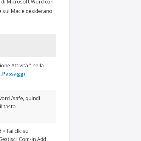
a di Microsoft Word con
e sul Mac e desiderano
one Attività " nella
..
Passaggi
ord /safe, quindi
l tasto
 > Fai clic su
Gestisci: Com-in Add