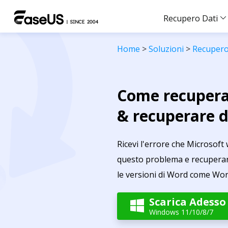
Recupero Dati
Home
>
Soluzioni
>
Recupero 
Come recuperar
& recuperare d
Ricevi l'errore che Microsof
questo problema e recuperare
le versioni di Word come Word 
Scarica Adesso

Windows 11/10/8/7