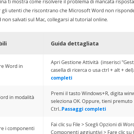
gina ti mostra come risolvere il problema di mancata rispost
er gli utenti che riscontrano che Microsoft Word non rispond
d non salvati sul Mac, collegarsi al tutorial online.
ili
Guida dettagliata
Apri Gestione Attività (inserisci "Gesti
re Word in
casella di ricerca o usa ctrl + alt + del).
completi
Premi il tasto Windows+R, digita winw
ord in modalità
seleziona OK. Oppure, tieni premuto i
Ctrl...
Passaggi completi
Fai clic su File > Scegli Opzioni di Word
are i componenti
Componenti aggiuntivi > Fare clic su 