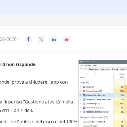
rodotti di Recupero
Recupero dati ca
MSPs Service
Data Recovery Services
Servizi di recupero dati professionale
Recupero Foto 
MSP Service
Servizio White
Exchange Recovery
Ripristino & riparazione di file EDB
06/2026 |




Email Recovery
Recupero di Outlook email
rd non risponde
MS SQL Recovery
Recupero per MS SQL database
nde, prova a chiudere l'app con
à (inserisci "Gestione attività" nella
ctrl + alt + del).
di che l'utilizzo del disco è del 100%,