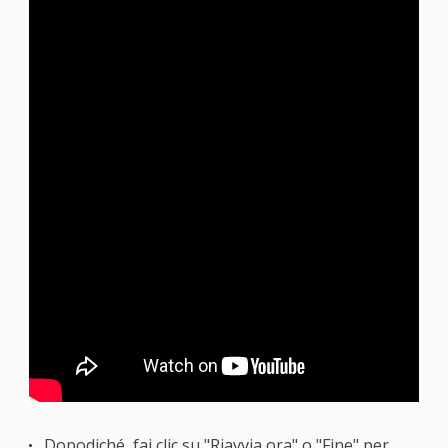
Dopodiché, fai clic su "Riavvia ora" o "Fine" per