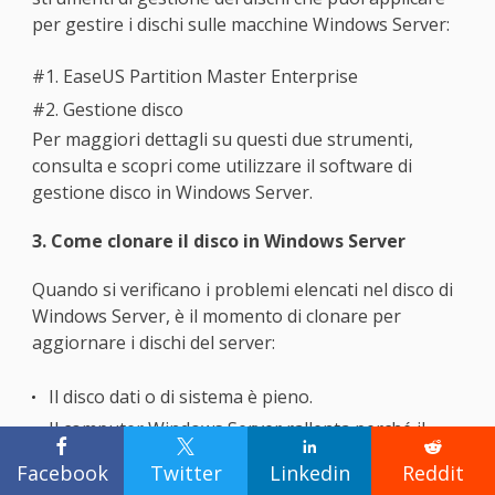
per gestire i dischi sulle macchine Windows Server:
#1. EaseUS Partition Master Enterprise
#2. Gestione disco
Per maggiori dettagli su questi due strumenti,
consulta e scopri come utilizzare il software di
gestione disco in Windows Server.
3. Come clonare il disco in Windows Server
Quando si verificano i problemi elencati nel disco di
Windows Server, è il momento di clonare per
aggiornare i dischi del server:
Il disco dati o di sistema è pieno.
Il computer Windows Server rallenta perché il




disco si sta riempiendo.
Facebook
Twitter
Linkedin
Reddit
Lp spazio sull'unità di sistema C si esaurisce in