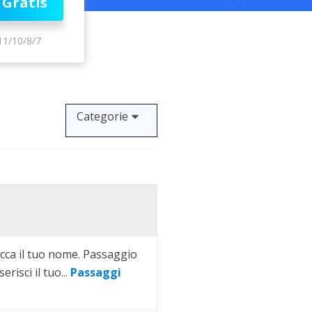
 Gratis
Video Downloader
ncellati da SSD
Scarica video/audio online
11/10/8/7
da Fotocamera
EaseUS VoiceWave
 Label di EaseUS Todo Backup
Cambia voce in tempo reale
Strumenti AI
Categorie
Vocal Remover (Online)
Rimuovi le voci online gratis
occa il tuo nome. Passaggio
erisci il tuo...
Passaggi