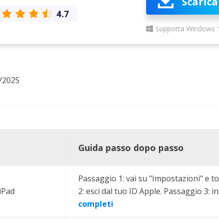
Scarica
rodotti di Recupero
Recupero dati ca
MSPs Service
Data Recovery Services
Supporta Windows 
Servizi di recupero dati professionale
Recupero Foto 
MSP Service
Servizio White
Exchange Recovery
Ripristino & riparazione di file EDB
/2025
Email Recovery
Recupero di Outlook email
MS SQL Recovery
Recupero per MS SQL database
Guida passo dopo passo
Passaggio 1: vai su "Impostazioni" e t
iPad
2: esci dal tuo ID Apple. Passaggio 3: ins
completi