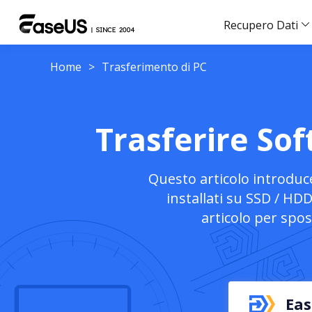
Recupero Dati
Home
>
Trasferimento di PC
Trasferire So
Questo articolo introduc
installati su SSD / HD
articolo per spo
Eas