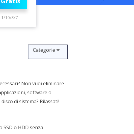
 Gratis
Video Downloader
ncellati da SSD
Scarica video/audio online
11/10/8/7
da Fotocamera
EaseUS VoiceWave
 Label di EaseUS Todo Backup
Cambia voce in tempo reale
Strumenti AI
Categorie
Vocal Remover (Online)
Rimuovi le voci online gratis
ecessari? Non vuoi eliminare
applicazioni, software o
isco di sistema? Rilassati!
ovo SSD o HDD senza