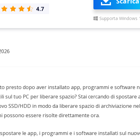
Scarica
rodotti di Recupero
Recupero dati ca
MSPs Service
Data Recovery Services
Supporta Windows 
Servizi di recupero dati professionale
Recupero Foto 
MSP Service
Servizio White
Exchange Recovery
Ripristino & riparazione di file EDB
2026
Email Recovery
Recupero di Outlook email
MS SQL Recovery
Recupero per MS SQL database
lto presto dopo aver installato app, programmi e software n
i sul tuo PC per liberare spazio? Stai cercando di spostare 
o SSD/HDD in modo da liberare spazio di archiviazione nel d
ni possono essere risolte direttamente ora.
spostare le app, i programmi e i software installati sul nu