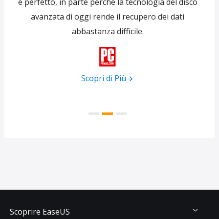
ti
è perfetto, in parte perché la tecnologia del disco
s
avanzata di oggi rende il recupero dei dati
forni
abbastanza difficile.
tra
f

Scopri di Più
Scoprire EaseUS