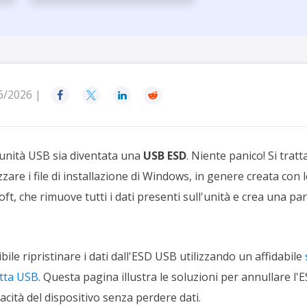
rodotti di Recupero
Recupero dati ca
MSPs Service
Data Recovery Services
Servizi di recupero dati professionale
Recupero Foto 
MSP Service
Servizio White
Exchange Recovery
Ripristino & riparazione di file EDB
6/2026 |




Email Recovery
Recupero di Outlook email
unità USB sia diventata una
USB ESD
. Niente panico! Si trat
MS SQL Recovery
are i file di installazione di Windows, in genere creata con
Recupero per MS SQL database
ft, che rimuove tutti i dati presenti sull'unità e crea una p
bile ripristinare i dati dall'ESD USB utilizzando un affidabile
etta USB
. Questa pagina illustra le soluzioni per annullare l
acità del dispositivo senza perdere dati.