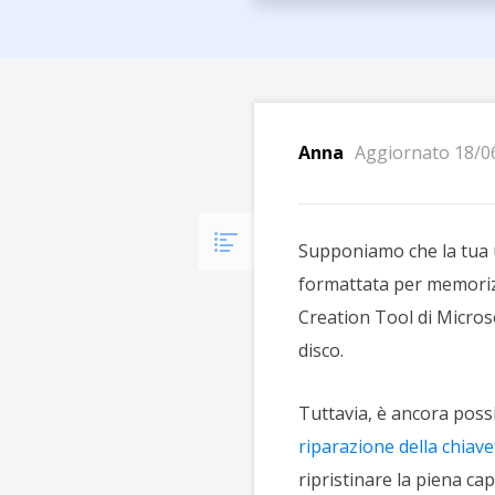
Più P
Anna
Aggiornato 18/0
Supponiamo che la tua 
formattata per memorizz
Creation Tool di Microso
disco.
Tuttavia, è ancora possi
riparazione della chiav
ripristinare la piena cap