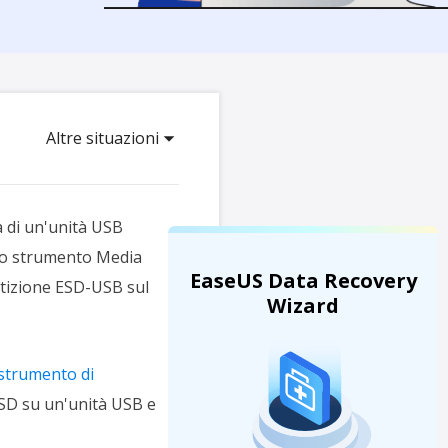
Video Downloader
ncellati da SSD
Scarica video/audio online
da Fotocamera
EaseUS VoiceWave
 Label di EaseUS Todo Backup
Cambia voce in tempo reale
Altre situazioni
Strumenti AI
Vocal Remover (Online)
Rimuovi le voci online gratis
ta di un'unità USB
 lo strumento Media
EaseUS Data Recovery
artizione ESD-USB sul
Wizard
strumento di
'ESD su un'unità USB e