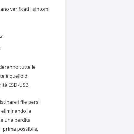
ano verificati i sintomi
se
o
rderanno tutte le
e è quello di
unità ESD-USB.
tinare i file persi
 eliminando la
are una perdita
 prima possibile.