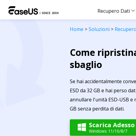
Recupero Dati
Home
>
Soluzioni
>
Recupero
Come ripristin
sbaglio
Se hai accidentalmente conver
ESD da 32 GB e hai perso dat
annullare l'unità ESD-USB e ri
GB senza perdita di dati.
Scarica Adesso

Windows 11/10/8/7