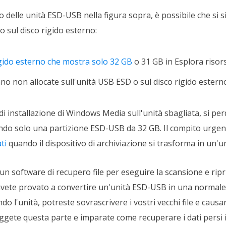
 delle unità ESD-USB nella figura sopra, è possibile che si si
 o sul disco rigido esterno:
igido esterno che mostra solo 32 GB
o 31 GB in Esplora risor
no non allocate sull'unità USB ESD o sul disco rigido estern
di installazione di Windows Media sull'unità sbagliata, si pe
ciando solo una partizione ESD-USB da 32 GB. Il compito urgent
ti
quando il dispositivo di archiviazione si trasforma in un'
e un software di recupero file per eseguire la scansione e ripris
avete provato a convertire un'unità ESD-USB in una normale
do l'unità, potreste sovrascrivere i vostri vecchi file e caus
ggete questa parte e imparate come recuperare i dati persi il