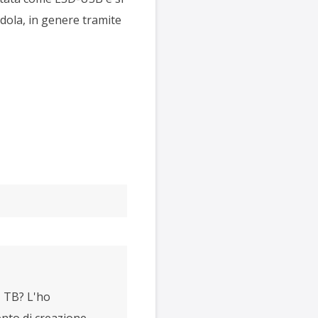
ndola, in genere tramite
 TB? L'ho
nto di creazione