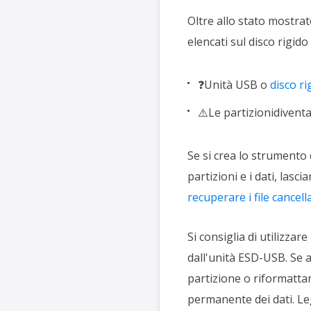
Oltre allo stato mostrato
elencati sul disco rigido
❓Unità USB
o
disco r
⚠️Le partizioni
diventa
Se si crea lo strumento 
partizioni e i dati, las
recuperare i file cancella
Si consiglia di utilizzar
dall'unità ESD-USB. Se 
partizione o riformattan
permanente dei dati. Le