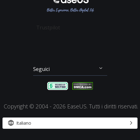
Partition Master
Mio Conto
Termini & Condizioni
Recupero dei File su Mac
Todo Backup
Sconto Education
Backup & Ripristino
Disk Copy
Trustpilot
Gestione Partizioni
Todo PCTrans
Disco di Emergenza
Video Downloader
Clonazione di Disco
RecExperts
Seguici




Copyright ©
2004 - 2026
EaseUS. Tutti i diritti riservati.


Italiano