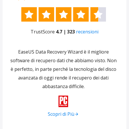





TrustScore
4.7 | 323
recensioni
e
EaseUS Data Recovery Wizard è il migliore
 per
software di recupero dati che abbiamo visto. Non
re
ti
è perfetto, in parte perché la tecnologia del disco
s
avanzata di oggi rende il recupero dei dati
forni
abbastanza difficile.
tra
f

Scopri di Più