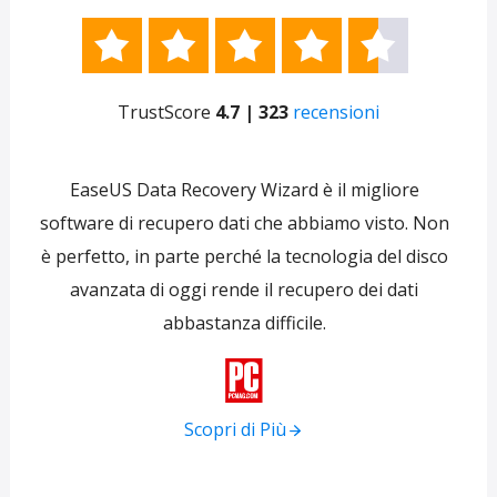





TrustScore
4.7 | 323
recensioni
e
EaseUS Data Recovery Wizard è il migliore
 per
software di recupero dati che abbiamo visto. Non
re
ti
è perfetto, in parte perché la tecnologia del disco
s
avanzata di oggi rende il recupero dei dati
forni
abbastanza difficile.
tra
f

Scopri di Più