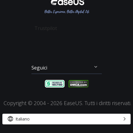
Recupero Dati Scheda SD
Partition Master
Mio Conto
Termini & Condizioni
Recupero dei File su Mac
Todo Backup
Sconto Education
Backup & Ripristino
Disk Copy
Trustpilot
Gestione Partizioni
Todo PCTrans
Disco di Emergenza
Video Downloader
Clonazione di Disco
RecExperts
Seguici




Copyright ©
2004 - 2026
EaseUS. Tutti i diritti riservati.


Italiano