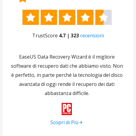





TrustScore
4.7 | 323
recensioni
e
EaseUS Data Recovery Wizard è il migliore
 per
software di recupero dati che abbiamo visto. Non
re
ti
è perfetto, in parte perché la tecnologia del disco
s
avanzata di oggi rende il recupero dei dati
forni
abbastanza difficile.
tra
f

Scopri di Più