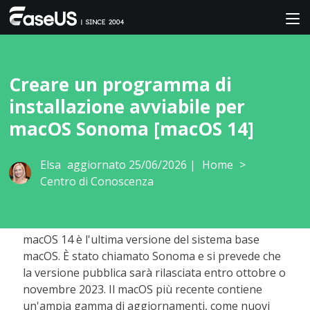
Creare un programma di
installazione avviabile per
macOS Sonoma [macOS 14]
Elsa
aggiornato 25/06/2026 |
Home
>
Centro di Conoscenza
macOS 14 è l'ultima versione del sistema base
macOS. È stato chiamato Sonoma e si prevede che
la versione pubblica sarà rilasciata entro ottobre o
novembre 2023. Il macOS più recente contiene
un'ampia gamma di aggiornamenti, come nuovi