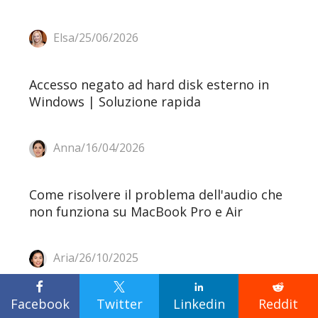
Elsa/25/06/2026
Accesso negato ad hard disk esterno in
Windows | Soluzione rapida
Anna/16/04/2026
Come risolvere il problema dell'audio che
non funziona su MacBook Pro e Air
Aria/26/10/2025




Facebook
Twitter
Linkedin
Reddit
Downgrade da macOS Sonoma a Ventura