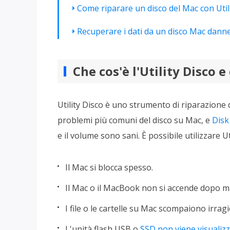
Più P
Come riparare un disco del Mac con Utili
Recuperare i dati da un disco Mac dann
Che cos'è l'Utility Disco
Utility Disco è uno strumento di riparazione 
problemi più comuni del disco su Mac, e
Disk 
e il volume sono sani. È possibile utilizzare Ut
Il Mac si blocca spesso.
Il Mac o il MacBook non si accende dopo 
I file o le cartelle su Mac scompaiono irra
L'unità flash USB o
SSD non viene visualiz