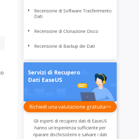
Video Downloader
ncellati da SSD
Scarica video/audio online
Recensione di Software Trasferimento
Dati
da Fotocamera
EaseUS VoiceWave
Recensione di Clonazione Disco
 Label di EaseUS Todo Backup
Cambia voce in tempo reale
Recensione di Backup dei Dati
Strumenti AI
Vocal Remover (Online)
Rimuovi le voci online gratis
Servizi di Recupero
co
Dati EaseUS
Richiedi una valutazione gratuita>>
Gli esperti di recupero dati di EaseUS
hanno un'esperienza sufficiente per
riparare dischi/sistemi e salvare i dati