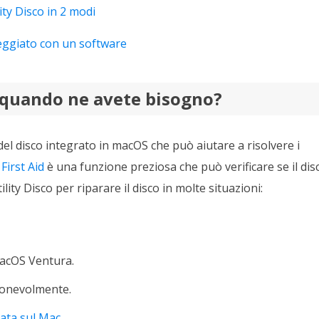
rodotti di Recupero
ty Disco in 2 modi
Recupero dati ca
MSPs Service
Data Recovery Services
eggiato con un software
Servizi di recupero dati professionale
Recupero Foto 
MSP Service
Servizio White
Exchange Recovery
 e quando ne avete bisogno?
Ripristino & riparazione di file EDB
Email Recovery
Recupero di Outlook email
del disco integrato in macOS che può aiutare a risolvere i
First Aid
è una funzione preziosa che può verificare se il dis
MS SQL Recovery
ility Disco per riparare il disco in molte situazioni:
Recupero per MS SQL database
macOS Ventura.
gionevolmente.
zata sul Mac
.