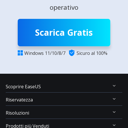
operativo
Scarica Gratis

Windows 11/10/8/7
Sicuro al 100%

Scoprire EaseUS
Riservatezza
Chi Siamo
Risoluzioni
Recensioni & Premi
Disinstallazione
Contatta EaseUS
Prodotti più Venduti
Politica di Rimborso