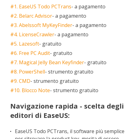
#1. EaseUS Todo PCTrans
- a pagamento
#2. Belarc Advisor
- a pagamento
#3. Abelssoft MyKeyFinder
- a pagamento
#4. LicenseCrawler
- a pagamento
#5. Lazesoft
- gratuito
#6. Free PC Audit
- gratuito
#7. Magical Jelly Bean Keyfinder
- gratuito
#8. PowerShell
- strumento gratuito
#9. CMD
- strumento gratuito
#10. Blocco Note
- strumento gratuito
Navigazione rapida - scelta degli
editori di EaseUS:
EaseUS Todo PCTrans, il software più semplice
per ritrovare la product key, merita di essere