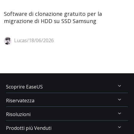
Software di clonazione gratuito per la
migrazione di HDD su SSD Samsung
Lucas/18/06/2026
Scoprire EaseUS
Riservatezza
Chi Siamo
Risoluzioni
Recensioni & Premi
Disinstallazione
Contatta EaseUS
Prodotti più Venduti
Politica di Rimborso
Recupero Dati USB