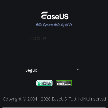
Rivenditore
Politica sulla Riservatezza
Recupero File Cancellati
Data Recovery Wizard
Affiliato
Contratto di Licenza
Recupero Dati Scheda SD
Partition Master
Mio Conto
Termini & Condizioni
Recupero dei File su Mac
Todo Backup
Sconto Education
Backup & Ripristino
Disk Copy
Trustpilot
Gestione Partizioni
Todo PCTrans
Disco di Emergenza
Video Downloader
Clonazione di Disco
RecExperts
Seguici




Copyright ©
2004 - 2026
EaseUS. Tutti i diritti riservati.