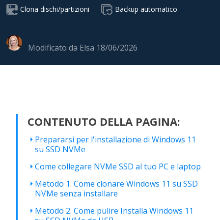
Clona dischi/partizioni
Backup automatico
Modificato da
Elsa
18/06/2026
CONTENUTO DELLA PAGINA:
Prepararsi per l'installazione di Windows 11
su SSD NVMe
Come collegare NVMe SSD al tuo PC e laptop
Metodo 1. Come clonare Windows 11 su SSD
NVMe senza installare
Metodo 2. Come pulire Installa Windows 11