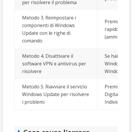
per risolvere il problema
Metodo 3. Reimpostare i
Premi il tas
componenti di Windows
rapido. Sel
Update con le righe di
(amministrat
comando
Metodo 4. Disattivare il
Se hai una V
software VPN e antivirus per
Windows, dis
risolvere
Windows...
P
Metodo 5. Riavviare il servizio
Premi il tas
Windows Update per risolvere
Digita servic
i problemi
Individua...
P