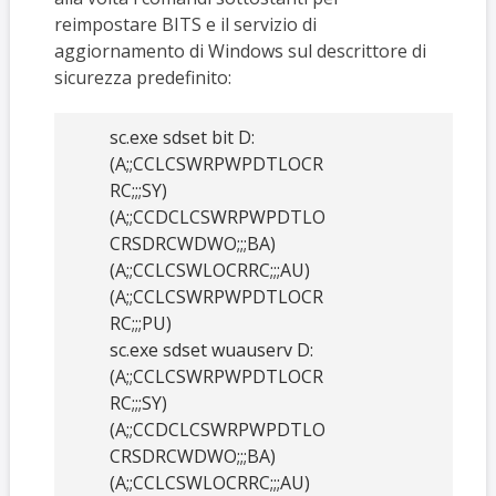
reimpostare BITS e il servizio di
aggiornamento di Windows sul descrittore di
sicurezza predefinito:
sc.exe sdset bit D:
(A;;CCLCSWRPWPDTLOCR
RC;;;SY)
(A;;CCDCLCSWRPWPDTLO
CRSDRCWDWO;;;BA)
(A;;CCLCSWLOCRRC;;;AU)
(A;;CCLCSWRPWPDTLOCR
RC;;;PU)
sc.exe sdset wuauserv D:
(A;;CCLCSWRPWPDTLOCR
RC;;;SY)
(A;;CCDCLCSWRPWPDTLO
CRSDRCWDWO;;;BA)
(A;;CCLCSWLOCRRC;;;AU)