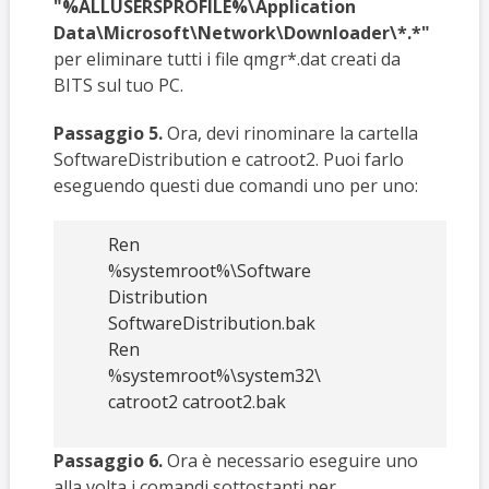
"%ALLUSERSPROFILE%\Application
Data\Microsoft\Network\Downloader\*.*"
per eliminare tutti i file qmgr*.dat creati da
BITS sul tuo PC.
Passaggio 5.
Ora, devi rinominare la cartella
SoftwareDistribution e catroot2. Puoi farlo
eseguendo questi due comandi uno per uno:
Ren
%systemroot%\Software
Distribution
SoftwareDistribution.bak
Ren
%systemroot%\system32\
catroot2 catroot2.bak
Passaggio 6.
Ora è necessario eseguire uno
alla volta i comandi sottostanti per