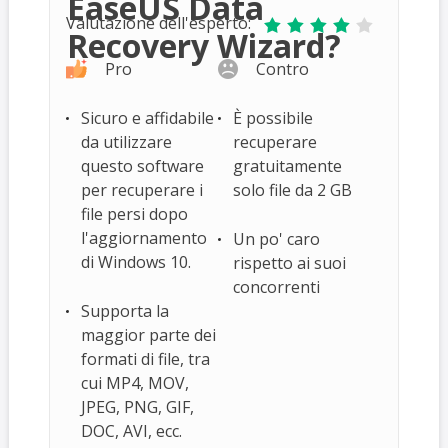
EaseUS Data
Valutazione dell'esperto:





Recovery Wizard?
Pro
Contro
Sicuro e affidabile
È possibile
da utilizzare
recuperare
questo software
gratuitamente
per recuperare i
solo file da 2 GB
file persi dopo
l'aggiornamento
Un po' caro
di Windows 10.
rispetto ai suoi
concorrenti
Supporta la
maggior parte dei
formati di file, tra
cui MP4, MOV,
JPEG, PNG, GIF,
DOC, AVI, ecc.