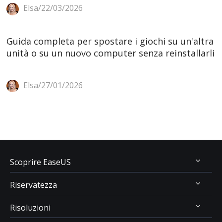
Elsa/22/03/2026
Guida completa per spostare i giochi su un'altra
unità o su un nuovo computer senza reinstallarli
Elsa/27/01/2026
Scoprire EaseUS
Riservatezza
Chi Siamo
Risoluzioni
Recensioni & Premi
Disinstallazione