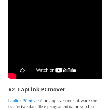
#2. LapLink PCmover
Laplink PCmover
è un'applicazione software che
trasferisce dati, file e programmi da un vecchio