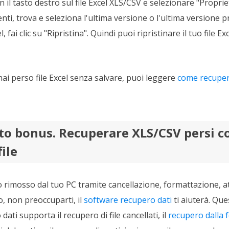
on il tasto destro sul file Excel XLS/CSV e selezionare "Proprie
enti, trova e seleziona l'ultima versione o l'ultima versione p
, fai clic su "Ripristina". Quindi puoi ripristinare il tuo file 
ai perso file Excel senza salvare, puoi leggere
come recupera
o bonus. Recuperare XLS/CSV persi co
ile
o rimosso dal tuo PC tramite cancellazione, formattazione, at
, non preoccuparti, il
software recupero dati
ti aiuterà. Que
ti supporta il recupero di file cancellati, il
recupero dalla 