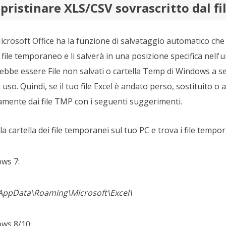
pristinare XLS/CSV sovrascritto dal f
rosoft Office ha la funzione di salvataggio automatico che sal
 file temporaneo e li salverà in una posizione specifica nell'
rebbe essere File non salvati o cartella Temp di Windows a s
uso. Quindi, se il tuo file Excel è andato perso, sostituito o a
tamente dai file TMP con i seguenti suggerimenti.
la cartella dei file temporanei sul tuo PC e trova i file tempor
ows 7:
AppData\Roaming\Microsoft\Excel\
ows 8/10: