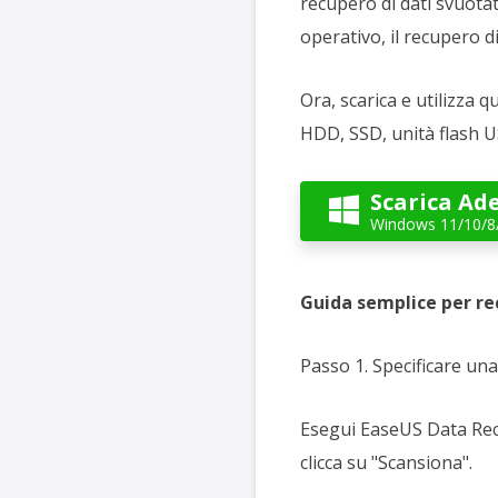
recupero di dati svuotati
operativo, il recupero di
Ora, scarica e utilizza 
HDD, SSD, unità flash US
Scarica Ad

Windows 11/10/8
Guida semplice per rec
Passo 1. Specificare un
Esegui EaseUS Data Reco
clicca su "Scansiona".