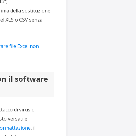
tà";
rima della sostituzione
Excel XLS o CSV senza
re file Excel non
n il software
tacco di virus o
sto versatile
formattazione
, il