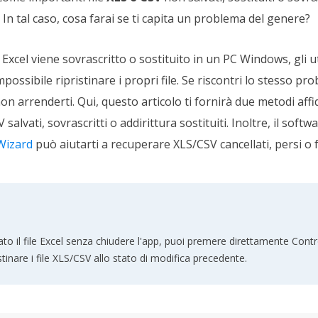
 In tal caso, cosa farai se ti capita un problema del genere?
e Excel viene sovrascritto o sostituito in un PC Windows, gli u
ossibile ripristinare i propri file. Se riscontri lo stesso pr
on arrenderti. Qui, questo articolo ti fornirà due metodi affid
V salvati, sovrascritti o addirittura sostituiti. Inoltre, il softw
Wizard
può aiutarti a recuperare XLS/CSV cancellati, persi o 
to il file Excel senza chiudere l'app, puoi premere direttamente Contr
stinare i file XLS/CSV allo stato di modifica precedente.