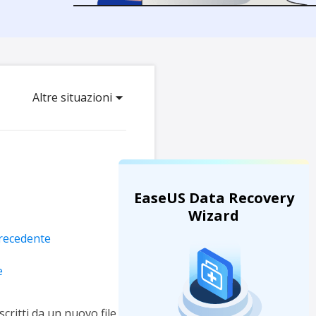
Video Downloader
ncellati da SSD
Scarica video/audio online
da Fotocamera
EaseUS VoiceWave
 Label di EaseUS Todo Backup
Cambia voce in tempo reale
Altre situazioni
Strumenti AI
Vocal Remover (Online)
Rimuovi le voci online gratis
EaseUS Data Recovery
Wizard
precedente
e
scritti da un nuovo file