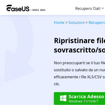
Recupero Dati
Home
>
Soluzioni
>
Recupero 
Ripristinare fi
sovrascritto/so
Non preoccuparti se il tuo fil
sostituito o salvato da un nu
efficacemente i file XLS/CSV s
clic.
Scarica Adesso

Windows 11/10/8/7