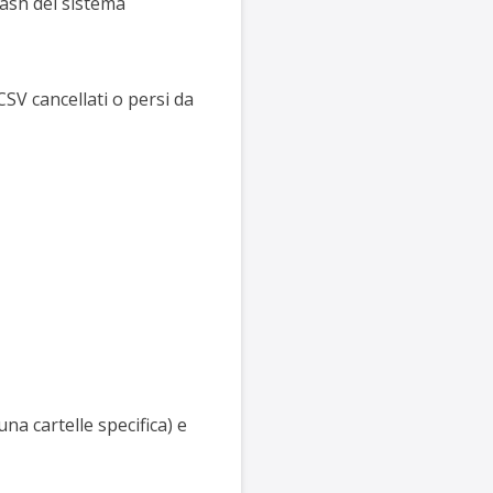
rash del sistema
CSV cancellati o persi da
a cartelle specifica) e