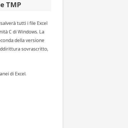
ile TMP
verà tutti i file Excel
unità C di Windows. La
econda della versione
ddirittura sovrascritto,
anei di Excel.