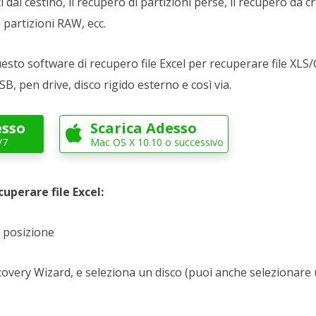
 dal cestino, il recupero di partizioni perse, il recupero da c
 partizioni RAW, ecc.
questo software di recupero file Excel per recuperare file XLS/
B, pen drive, disco rigido esterno e così via.
esso
Scarica Adesso

/7
Mac OS X 10.10 o successivo
uperare file Excel:
a posizione
very Wizard, e seleziona un disco (puoi anche selezionare un