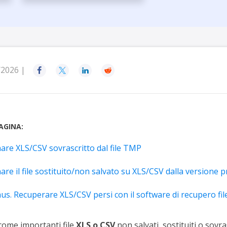
rodotti di Recupero
Recupero dati ca
MSPs Service
Data Recovery Services
Servizi di recupero dati professionale
Recupero Foto 
MSP Service
Servizio White
Exchange Recovery
Ripristino & riparazione di file EDB
/2026 |




Email Recovery
Recupero di Outlook email
MS SQL Recovery
AGINA:
Recupero per MS SQL database
nare XLS/CSV sovrascritto dal file TMP
are il file sostituito/non salvato su XLS/CSV dalla versione 
. Recuperare XLS/CSV persi con il software di recupero fil
 come importanti file
XLS o CSV
non salvati, sostituiti o sovra