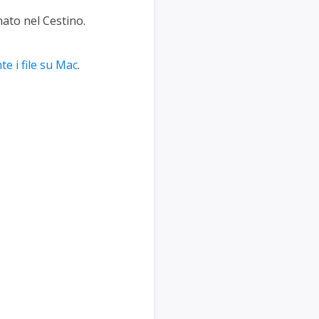
to nel Cestino.
te i file su Mac
.