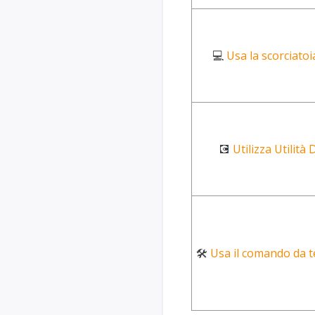
💻
Usa la scorciato
💽
Utilizza Utilità 
🛠️
Usa il comando da 