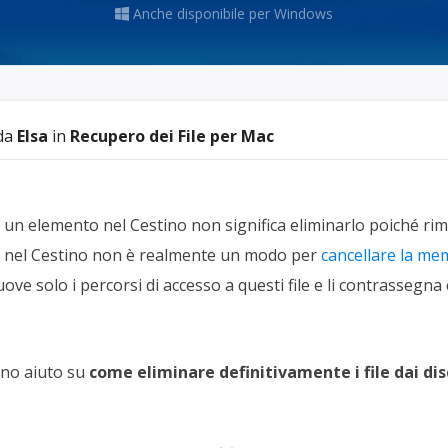
rodotti di Recupero
Anche disponibile per Windows

Recupero dati ca
MSPs Service
Data Recovery Services
Servizi di recupero dati professionale
Recupero Foto 
MSP Service
Servizio White
Exchange Recovery
Ripristino & riparazione di file EDB
 da
Elsa
in
Recupero dei File per Mac
Email Recovery
Recupero di Outlook email
n elemento nel Cestino non significa eliminarlo poiché rima
MS SQL Recovery
le nel Cestino non è realmente un modo per
cancellare la me
Recupero per MS SQL database
ove solo i percorsi di accesso a questi file e li contrassegna 
ono aiuto su
come eliminare definitivamente i file dai disc