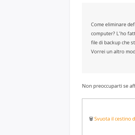
Come eliminare defin
computer? L'ho fat
file di backup che s
Vorrei un altro mod
Non preoccuparti se affr
🗑️
Svuota il cestino 