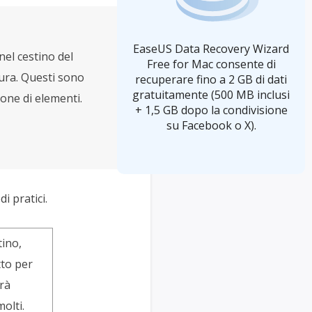
EaseUS Data Recovery Wizard
nel cestino del
Free for Mac consente di
ura. Questi sono
recuperare fino a 2 GB di dati
gratuitamente (500 MB inclusi
ione di elementi.
+ 1,5 GB dopo la condivisione
su Facebook o X).
i pratici.
tino,
tto per
arà
olti.