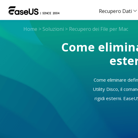
Recupero Dati
Home
>
Soluzioni
>
Recupero dei File per Mac
Come elimina
este
Come eliminare defini
Utility Disco, il coma
rigidi esterni. Ease