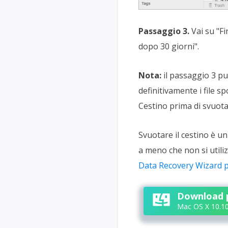
Passaggio 3.
Vai su "Fi
dopo 30 giorni".
Nota:
il passaggio 3 pu
definitivamente i file sp
Cestino prima di svuotar
Svuotare il cestino è un
a meno che non si utili
Data Recovery Wizard 
Download 
Mac OS X 10.10