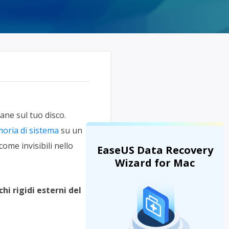
Video Downloader
ncellati da SSD
Scarica video/audio online
da Fotocamera
EaseUS VoiceWave
 Label di EaseUS Todo Backup
Cambia voce in tempo reale
Strumenti AI
Vocal Remover (Online)
Rimuovi le voci online gratis
ne sul tuo disco.
moria di sistema
su un
come invisibili nello
EaseUS Data Recovery
Wizard for Mac
hi rigidi esterni del