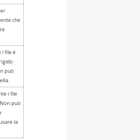
per
esente che
ore
i file è
rigido
on può
ella.
e i file
. Non può
e
usare la