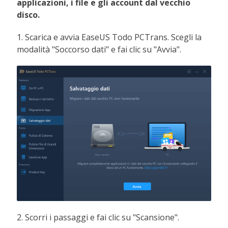
applicazioni, i file e gli account dal vecchio
disco.
1. Scarica e avvia EaseUS Todo PCTrans. Scegli la
modalità "Soccorso dati" e fai clic su "Avvia".
2. Scorri i passaggi e fai clic su "Scansione".