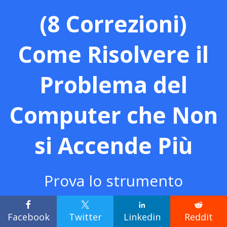
(8 Correzioni)
Come Risolvere il
Problema del
Computer che Non
si Accende Più
Prova lo strumento
intelligente di trasferimento




Facebook
Twitter
Linkedin
Reddit