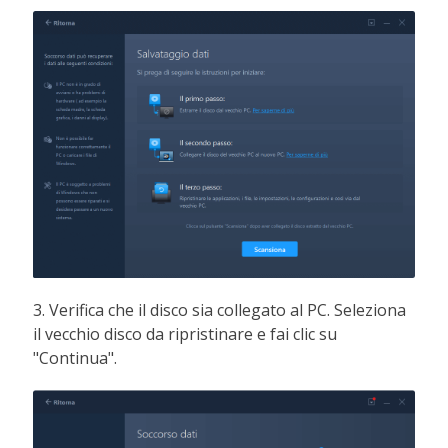
3. Verifica che il disco sia collegato al PC. Seleziona
il vecchio disco da ripristinare e fai clic su
"Continua".