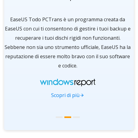
re
EaseUS Todo PCTrans è un programma creata da
O
i
EaseUS con cui ti consentono di gestire i tuoi backup e
d
ra
recuperare i tuoi dischi rigidi non funzionanti.
 a
Sebbene non sia uno strumento ufficiale, EaseUS ha la
in
reputazione di essere molto bravo con il suo software
e codice.
im
Scopri di più