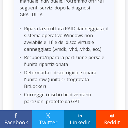
manuale individuale. Potremmo offrire i
seguenti servizi dopo la diagnosi
GRATUITA:
Ripara la struttura RAID danneggiata, il
sistema operativo Windows non
avviabile e il file del disco virtuale
danneggiato (.vmdk, .vhd, .vhdx, ecc.)
Recupera/ripara la partizione persa e
l'unità ripartizionata
Deformatta il disco rigido e ripara
l'unità raw (unità crittografata
BitLocker)
Corregge i dischi che diventano
partizioni protette da GPT




Facebook
Twitter
Linkedin
Reddit
Conclusione