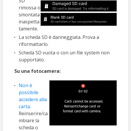
SD
rimossa o
smontata
inaspetta
tamente.
La scheda SD è danneggiata. Prova a
riformattarlo.
Scheda SD vuota o con un file system non
supportato.
Su una fotocamera:
Non è
possibile
accedere alla
carta
.
Reinserire/ca
mbiare la
scheda o