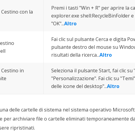
Premi i tasti "Win + R" per aprire la c
 Cestino con la
explorer.exe shell:RecycleBinFolder e f
"OK"...
Altro
Fai clic sul pulsante Cerca e digita Pow
Cestino
pulsante destro del mouse su Windo
ell
risultati della ricerca...
Altro
 Cestino in
Seleziona il pulsante Start, fai clic s
ite
"Personalizzazione". Fai clic su "Temi
delle icone del desktop"...
Altro
 una delle cartelle di sistema nel sistema operativo Microso
 per archiviare file o cartelle eliminati temporaneamente dagli
re ripristinati.