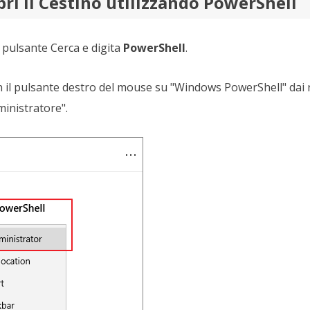
ri il Cestino utilizzando PowerShell
l pulsante Cerca e digita
PowerShell
.
on il pulsante destro del mouse su "Windows PowerShell" dai ri
inistratore".