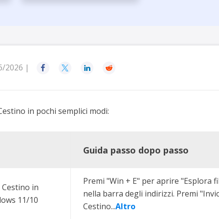
rodotti di Recupero
Recupero dati ca
MSPs Service
Data Recovery Services
Servizi di recupero dati professionale
Recupero Foto 
MSP Service
Servizio White
Exchange Recovery
Ripristino & riparazione di file EDB
6/2026 |




Email Recovery
Recupero di Outlook email
 Cestino in pochi semplici modi:
MS SQL Recovery
Recupero per MS SQL database
Guida passo dopo passo
Premi "Win + E" per aprire "Esplora fi
 Cestino in
nella barra degli indirizzi. Premi "Invio
ndows 11/10
Cestino...
Altro