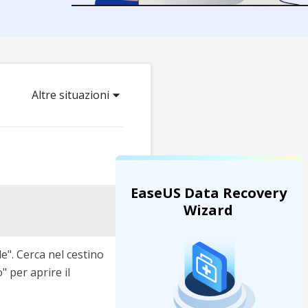
Video Downloader
ncellati da SSD
Scarica video/audio online
da Fotocamera
EaseUS VoiceWave
 Label di EaseUS Todo Backup
Cambia voce in tempo reale
Altre situazioni
Strumenti AI
Vocal Remover (Online)
Rimuovi le voci online gratis
EaseUS Data Recovery
Wizard
le". Cerca nel cestino
" per aprire il