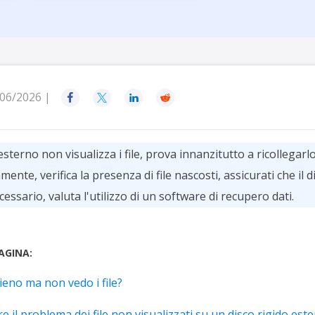
rodotti di Recupero
Recupero dati ca
MSPs Service
Data Recovery Services
Servizi di recupero dati professionale
Recupero Foto 
MSP Service
Servizio White
Exchange Recovery
Ripristino & riparazione di file EDB
06/2026 |




Email Recovery
Recupero di Outlook email
esterno non visualizza i file, prova innanzitutto a ricollegarlo 
nte, verifica la presenza di file nascosti, assicurati che il d
MS SQL Recovery
Recupero per MS SQL database
ssario, valuta l'utilizzo di un software di recupero dati.
AGINA:
ieno ma non vedo i file?
e il problema dei file non visualizzati su un disco rigido est