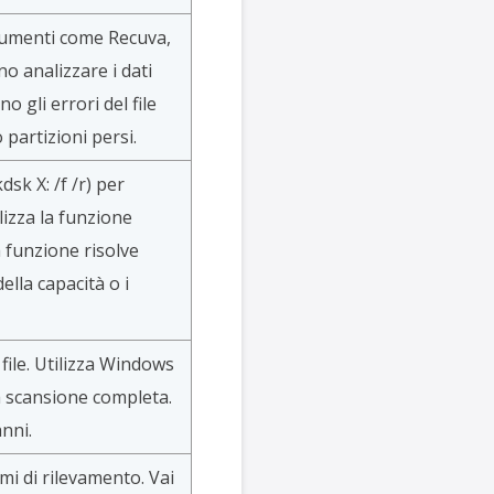
strumenti come Recuva,
 analizzare i dati
o gli errori del file
partizioni persi.
k X: /f /r) per
lizza la funzione
a funzione risolve
lla capacità o i
file. Utilizza Windows
 scansione completa.
anni.
mi di rilevamento. Vai