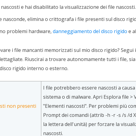
o nascosti e hai disabilitato la visualizzazione dei file nascosti.
nasconde, elimina o crittografa i file presenti sul disco rigi
dono problemi hardware,
danneggiamento del disco rigido
e a
vare i file mancanti memorizzati sul mio disco rigido? Segui i 
ettagliate. Riuscirai a trovare autonomamente tutti i file, sia
 disco rigido interno o esterno.
I file potrebbero essere nascosti a causa
sistema o di malware. Apri Esplora file > 
osti non presenti
"Elementi nascosti". Per problemi più compl
Prompt dei comandi (attrib -h -r -s /s /d X:
la lettera dell'unità) per forzare la visuali
nascosti.