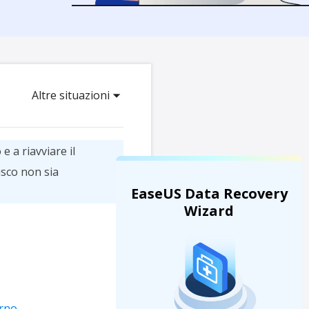
Video Downloader
ncellati da SSD
Scarica video/audio online
da Fotocamera
EaseUS VoiceWave
 Label di EaseUS Todo Backup
Cambia voce in tempo reale
Altre situazioni
Strumenti AI
Vocal Remover (Online)
Rimuovi le voci online gratis
e a riavviare il
isco non sia
EaseUS Data Recovery
Wizard
erno