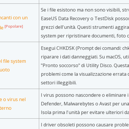
Se i file esistono ma non sono visibili, 
ancanti con un
EaseUS Data Recovery o TestDisk possono
[Popolare]
grezzi dell'unità. Questi strumenti aggiran
le
system per ripristinare documenti, foto o 
Esegui CHKDSK (Prompt dei comandi: chkds
riparare i dati danneggiati. Su macOS, uti
el file system
"Pronto soccorso" di Utility Disco. Quest
vuoto
problemi come la visualizzazione errata de
settori illeggibili.
I virus possono nascondere o eliminare i 
 o virus nel
Defender, Malwarebytes o Avast per una
sterno
Isola prima l'unità per evitare ulteriori d
I driver obsoleti possono causare proble