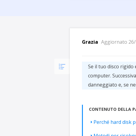
Più P
Grazia
Aggiornato 26/
Se il tuo disco rigido 
computer. Successivame
danneggiato e, se nece
CONTENUTO DELLA P
Perché hard disk p
Metodi per risolver