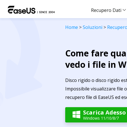
Recupero Dati
Home
>
Soluzioni
>
Recupero
Come fare qua
vedo i file in
Disco rigido o disco rigido 
Impossibile visualizzare file o
recupero file di EaseUS ed es
Scarica Adesso

Windows 11/10/8/7