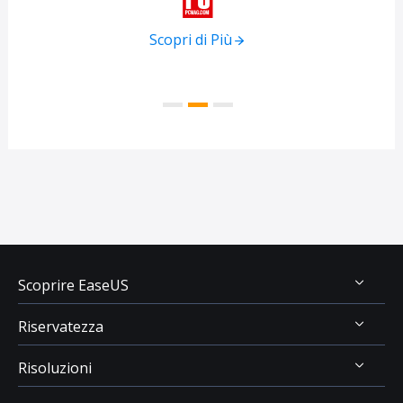
Scopri di Più
Scoprire EaseUS
Riservatezza
Chi Siamo
Risoluzioni
Recensioni & Premi
Disinstallazione