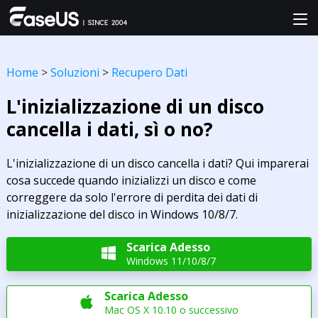
Home
>
Soluzioni
>
Recupero Dati
L'inizializzazione di un disco
cancella i dati, sì o no?
L'inizializzazione di un disco cancella i dati? Qui imparerai
cosa succede quando inizializzi un disco e come
correggere da solo l'errore di perdita dei dati di
inizializzazione del disco in Windows 10/8/7.
Scarica Adesso

Windows 11/10/8/7
Scarica Adesso

Mac OS X 10.10 o successivo