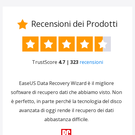
Recensioni dei Prodotti






TrustScore
4.7 | 323
recensioni
e
EaseUS Data Recovery Wizard è il migliore
 per
software di recupero dati che abbiamo visto. Non
re
ti
è perfetto, in parte perché la tecnologia del disco
s
avanzata di oggi rende il recupero dei dati
forni
abbastanza difficile.
tra
f
