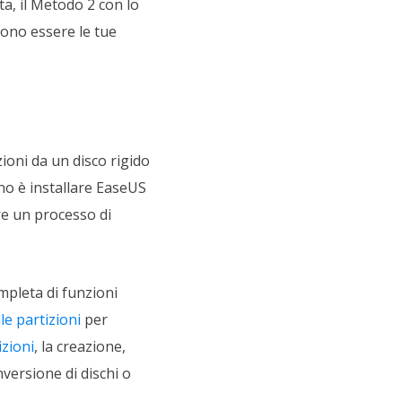
a, il Metodo 2 con lo
sono essere le tue
zioni da un disco rigido
no è installare EaseUS
re un processo di
mpleta di funzioni
e partizioni
per
izioni
, la creazione,
nversione di dischi o