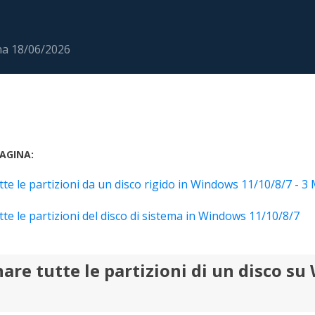
rodotti di Recupero
Recupero dati ca
MSPs Service
Data Recovery Services
Servizi di recupero dati professionale
Recupero Foto 
na
18/06/2026
MSP Service
Servizio White
Exchange Recovery
Ripristino & riparazione di file EDB
Email Recovery
Recupero di Outlook email
AGINA:
MS SQL Recovery
te le partizioni da un disco rigido in Windows 11/10/8/7 - 3
Recupero per MS SQL database
te le partizioni del disco di sistema in Windows 11/10/8/7
are tutte le partizioni di un disco s