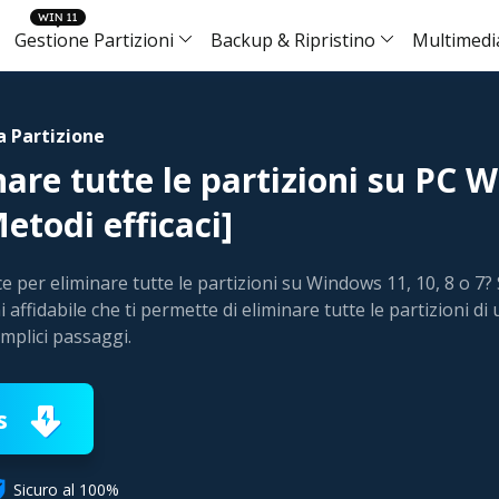
Gestione Partizioni
Backup & Ripristino
Multimedi
Prodotti di Trasferimento
Data Recovery Wizard
Partition Master for Windows
Todo Backup
T
Versioni
Versioni
Per iOS
Versioni Deskto
a Partizione
Recupero dati su PC
Gestione disco/partizione su Windows
Soluzione di b
Tr
are tutte le partizioni su PC 
Data Recovery F
Data Recovery F
Data Recovery F
Video Repair
Gestione File
Data Recovery Wizard for Mac
Partition Master for Mac
Todo Backup
M
etodi efficaci]
Data Recovery 
Data Recovery 
Data Recovery 
Photo Repair
Recupero dati su Mac
Gestione hard disk su Mac
Soluzione di b
Tr
Utilità iPhone
Data Recovery T
Data Recovery T
File Repair
Per Android
MobiSaver (iOS & Android)
Più Prodotti
Disk Copy
Todo Backup
Ch
 per eliminare tutte le partizioni su Windows 11, 10, 8 o 7?
Recupero dati da cellulare
Utilità di clonazione del disco rigido
Soluzione di b
So
i affidabile che ti permette di eliminare tutte le partizioni d
Caratteristiche
Caratteristiche
Strumenti Onlin
Data Recovery F
emplici passaggi.
Soluzioni Centralizzate
Partition Recovery
WinRescuer
O
Recupero Dati H
Recupero Foto C
Data Recovery 
Online Video Re
Recupero partizione persa
Strumento di riparazione dell'avvio di Win
Wi
Central Man
Recupero dati d
Data Recovery 
Online Photo Re
s
Strategia di ba
Fixo
Basato su AI
Recupero Dati 
Online File Repa
Riparazione di video, foto e file
System Depl

Sicuro al 100%
Recupero Foto E
Distribuzione i