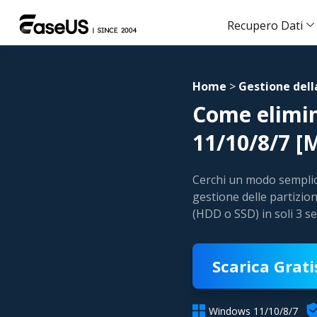
Recupero Dati
Home
>
Gestione dell
Come elimin
11/10/8/7 [M
Cerchi un modo semplice
gestione delle partizion
(HDD o SSD) in soli 3 s
Scarica Grati

Windows 11/10/8/7