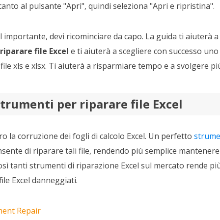
accanto al pulsante "Apri", quindi seleziona "Apri e ripristina".
l importante, devi ricominciare da capo. La guida ti aiuterà a
iparare file Excel
e ti aiuterà a scegliere con successo uno
file xls e xlsx. Ti aiuterà a risparmiare tempo e a svolgere pi
strumenti per riparare file Excel
ro la corruzione dei fogli di calcolo Excel. Un perfetto
strumen
nsente di riparare tali file, rendendo più semplice mantenere i
osì tanti strumenti di riparazione Excel sul mercato rende più
file Excel danneggiati.
ment Repair