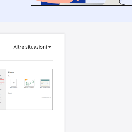
Video Downloader
ncellati da SSD
Scarica video/audio online
da Fotocamera
EaseUS VoiceWave
 Label di EaseUS Todo Backup
Cambia voce in tempo reale
Strumenti AI
Altre situazioni
Vocal Remover (Online)
Rimuovi le voci online gratis