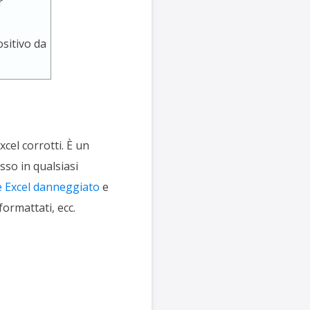
r
ositivo da
el corrotti. È un
sso in qualsiasi
le Excel danneggiato
e
ormattati, ecc.