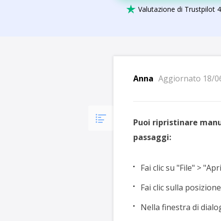
Più P

Valutazione di Trustpilot 4
Anna
Aggiornato 18/0
Puoi ripristinare man
passaggi:
Fai clic su "File" > "Apri
Fai clic sulla posizion
Nella finestra di dialo