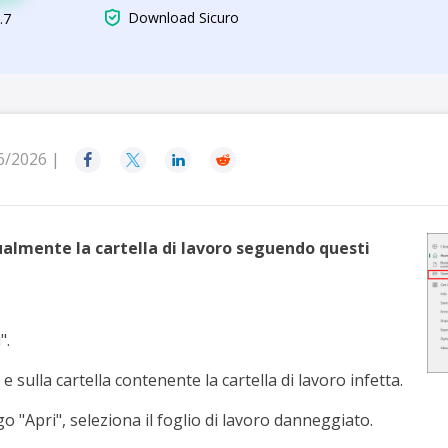
rodotti di Recupero

Download Sicuro
.7
Recupero dati ca
MSPs Service
Data Recovery Services
Servizi di recupero dati professionale
Recupero Foto 
MSP Service
Servizio White
Exchange Recovery
Ripristino & riparazione di file EDB
6/2026 |




Email Recovery
Recupero di Outlook email
ualmente la cartella di lavoro seguendo questi
MS SQL Recovery
Recupero per MS SQL database
".
e e sulla cartella contenente la cartella di lavoro infetta.
go "Apri", seleziona il foglio di lavoro danneggiato.