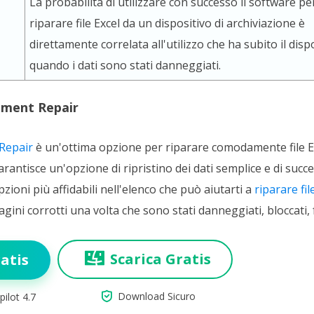
La probabilità di utilizzare con successo il software pe
riparare file Excel da un dispositivo di archiviazione è
direttamente correlata all'utilizzo che ha subito il disp
quando i dati sono stati danneggiati.
ument Repair
Repair
è un'ottima opzione per riparare comodamente file Exc
antisce un'opzione di ripristino dei dati semplice e di succe
ioni più affidabili nell'elenco che può aiutarti a
riparare fi
ini corrotti una volta che sono stati danneggiati, bloccati, f
Scarica Gratis
atis

Download Sicuro
pilot 4.7