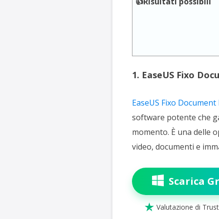
👍Risultati possibili
1. EaseUS Fixo Doc
EaseUS Fixo Document 
software potente che gar
momento. È una delle opz
video, documenti e immag
Scarica Gr

Valutazione di Trust