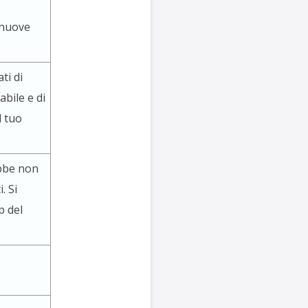
 nuove
ti di
abile e di
l tuo
ebbe non
. Si
p del