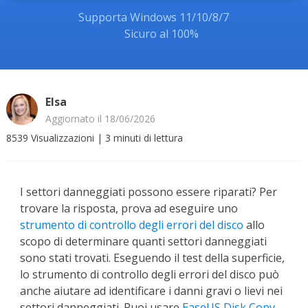
Supporta Windows 11/10/8/7
Sicuro al 100%
Elsa
Aggiornato il 18/06/2026
8539
Visualizzazioni
|
3
minuti di lettura
I settori danneggiati possono essere riparati? Per
trovare la risposta, prova ad eseguire uno
strumento di controllo degli errori del disco
allo
scopo di determinare quanti settori danneggiati
sono stati trovati. Eseguendo il test della superficie,
lo strumento di controllo degli errori del disco può
anche aiutare ad identificare i danni gravi o lievi nei
settori danneggiati. Puoi usare
EaseUS Disk Copy