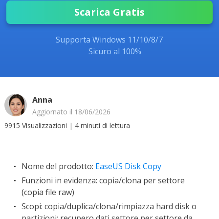
Scarica Gratis
Supporta Windows 11/10/8/7
Sicuro al 100%
Anna
Aggiornato il 18/06/2026
9915
Visualizzazioni
|
4
minuti di lettura
Nome del prodotto:
EaseUS Disk Copy
Funzioni in evidenza: copia/clona per settore
(copia file raw)
Scopi:
copia/duplica/clona/rimpiazza hard disk o
partizioni; recupero dati settore per settore da