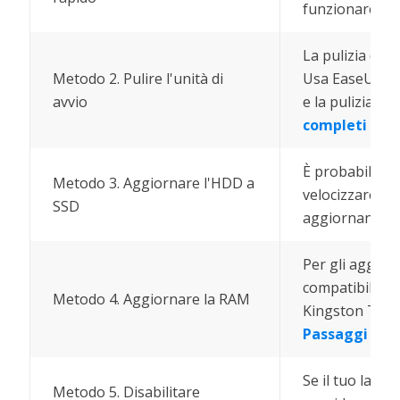
funzionare in 
La pulizia del 
Metodo 2. Pulire l'unità di
Usa EaseUS Cl
avvio
e la pulizia di 
completi
È probabilment
Metodo 3. Aggiornare l'HDD a
velocizzare un
SSD
aggiornando l
Per gli aggio
compatibile co
Metodo 4. Aggiornare la RAM
Kingston Tech
Passaggi com
Se il tuo lapt
Metodo 5. Disabilitare