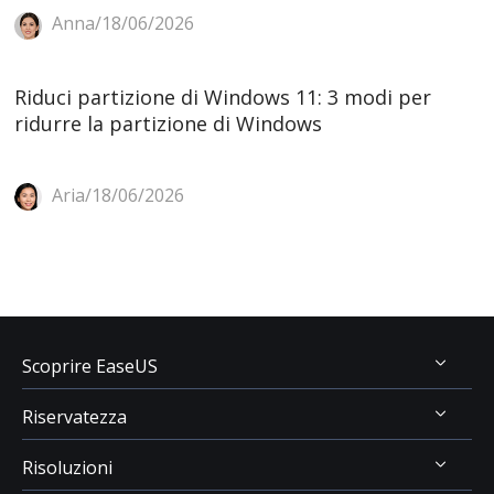
Anna/18/06/2026
Riduci partizione di Windows 11: 3 modi per
ridurre la partizione di Windows
Aria/18/06/2026
Scoprire EaseUS
Riservatezza
Chi Siamo
Risoluzioni
Recensioni & Premi
Disinstallazione