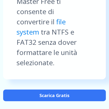
Master Free ti
consente di
convertire il
file
system
tra NTFS e
FAT32 senza dover
formattare le unità
selezionate.
Scarica Gratis